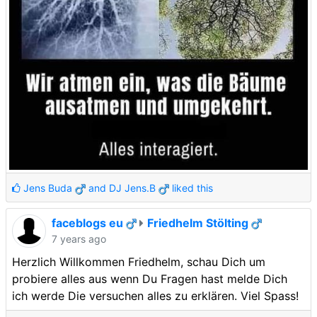
Jens Buda
and
DJ Jens.B
liked this
faceblogs eu
Friedhelm Stölting
7 years ago
Herzlich Willkommen Friedhelm, schau Dich um
probiere alles aus wenn Du Fragen hast melde Dich
ich werde Die versuchen alles zu erklären. Viel Spass!