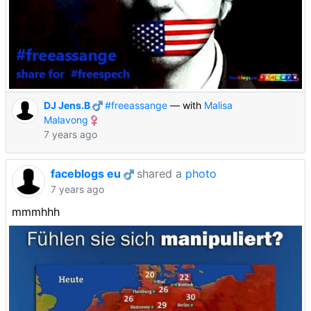
DJ Jens.B
#freeassange
— with
Malisa
Malavong
7 years ago
faceblogs eu
shared a
photo
7 years ago
mmmhhh