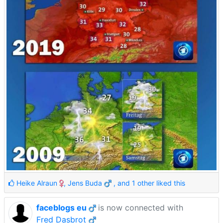
Heike Alraun
,
Jens Buda
, and 1 other liked this
faceblogs eu
is now connected with
Fred Dasbrot