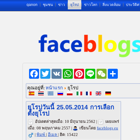
qanon
ชุมชน
ข่าว
ยุโรป
ข่าวโลก
สิ่งแวดล้อม
ประวัติศ
Facebook
Twitter
VK
WhatsApp
Pinterest
Line
WeChat
Share
หน้าแรก
คุณอยู่ที่:
ยุโรป
ยุโรปวันนี้ 25.05.2014 การเลือก
ตั้งยุโรป
อัปเดตล่าสุดเมื่อ: 10 มิถุนายน 2562
|
เผยแพร่
เมื่อ: 08 พฤษภาคม 2557
|
เขียนโดย
faceblogs eu
|
พิมพ์
|
อีเมล
|
ฮิต: 15422