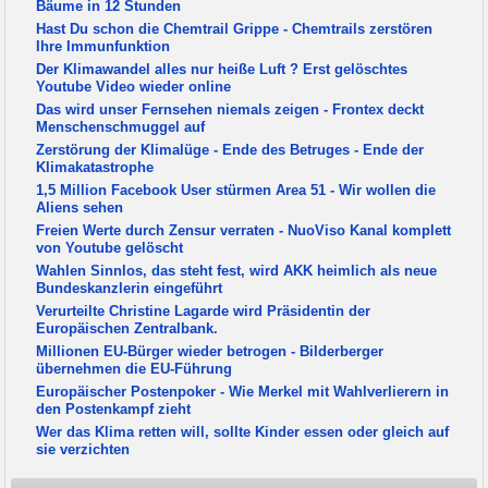
Bäume in 12 Stunden
Hast Du schon die Chemtrail Grippe - Chemtrails zerstören
Ihre Immunfunktion
Der Klimawandel alles nur heiße Luft ? Erst gelöschtes
Youtube Video wieder online
Das wird unser Fernsehen niemals zeigen - Frontex deckt
Menschenschmuggel auf
Zerstörung der Klimalüge - Ende des Betruges - Ende der
Klimakatastrophe
1,5 Million Facebook User stürmen Area 51 - Wir wollen die
Aliens sehen
Freien Werte durch Zensur verraten - NuoViso Kanal komplett
von Youtube gelöscht
Wahlen Sinnlos, das steht fest, wird AKK heimlich als neue
Bundeskanzlerin eingeführt
Verurteilte Christine Lagarde wird Präsidentin der
Europäischen Zentralbank.
Millionen EU-Bürger wieder betrogen - Bilderberger
übernehmen die EU-Führung
Europäischer Postenpoker - Wie Merkel mit Wahlverlierern in
den Postenkampf zieht
Wer das Klima retten will, sollte Kinder essen oder gleich auf
sie verzichten