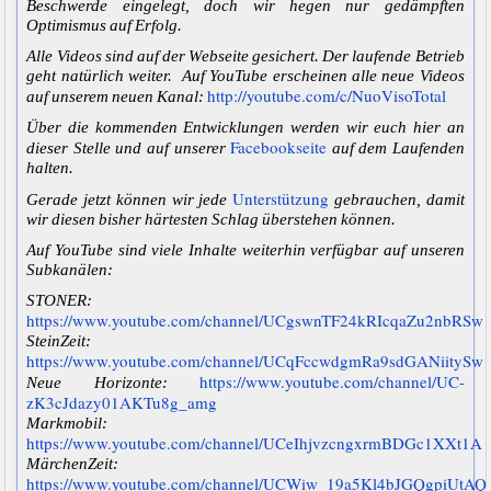
Beschwerde eingelegt, doch wir hegen nur gedämpften
Optimismus auf Erfolg.
Alle Videos sind auf der Webseite gesichert. Der laufende Betrieb
geht natürlich weiter. Auf YouTube erscheinen alle neue Videos
http://youtube.com/c/NuoVisoTotal
auf unserem neuen Kanal:
Über die kommenden Entwicklungen werden wir euch hier an
Facebookseite
dieser Stelle und auf unserer
auf dem Laufenden
halten.
Unterstützung
Gerade jetzt können wir jede
gebrauchen, damit
wir diesen bisher härtesten Schlag überstehen können.
Auf YouTube sind viele Inhalte weiterhin verfügbar auf unseren
Subkanälen:
STONER:
https://www.youtube.com/channel/UCgswnTF24kRIcqaZu2nbRSw
SteinZeit:
https://www.youtube.com/channel/UCqFccwdgmRa9sdGANiitySw
https://www.youtube.com/channel/UC-
Neue Horizonte:
zK3cJdazy01AKTu8g_amg
Markmobil:
https://www.youtube.com/channel/UCeIhjvzcngxrmBDGc1XXt1A
MärchenZeit:
https://www.youtube.com/channel/UCWiw_19a5Kl4bJGQgpiUtAQ