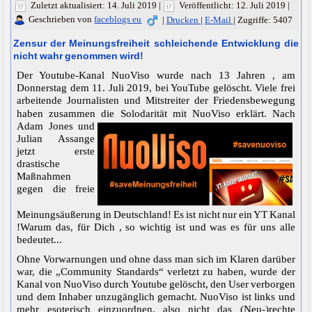
Zuletzt aktualisiert: 14. Juli 2019
|
Veröffentlicht: 12. Juli 2019
|
Geschrieben von
faceblogs eu
|
Drucken
|
E-Mail
|
Zugriffe: 5407
Zensur der Meinungsfreiheit schleichende Entwicklung die
nicht wahr genommen wird!
Der Youtube-Kanal NuoViso wurde nach 13 Jahren , am
Donnerstag dem 11. Juli 2019, bei YouTube gelöscht. Viele frei
arbeitende Journalisten und Mitstreiter der Friedensbewegung
haben zusammen die
Solodarität mit NuoViso erklärt. Nach
Adam Jones und
Julian Assange
jetzt erste
drastische
Maßnahmen
gegen die freie
Meinungsäußerung in Deutschland! Es ist nicht nur ein YT Kanal
!Warum das, für Dich , so wichtig ist und was es für uns alle
bedeutet...
Ohne Vorwarnungen und ohne dass man sich im Klaren darüber
war, die „Community Standards“ verletzt zu haben, wurde der
Kanal von NuoViso durch Youtube gelöscht, den User verborgen
und dem Inhaber unzugänglich gemacht. NuoViso ist links und
mehr esoterisch einzuordnen, also nicht das (Neu-)rechte