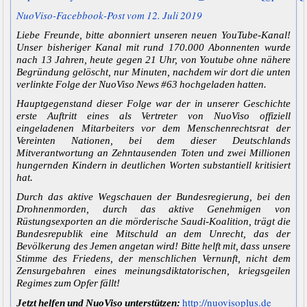
NuoViso-Facebbook-Post vom 12. Juli 2019
Liebe Freunde, bitte abonniert unseren neuen YouTube-Kanal!
Unser bisheriger Kanal mit rund 170.000 Abonnenten wurde
nach 13 Jahren, heute gegen 21 Uhr, von Youtube ohne nähere
Begründung gelöscht, nur Minuten, nachdem wir dort die unten
verlinkte Folge der NuoViso News #63 hochgeladen hatten.
Hauptgegenstand dieser Folge war der in unserer Geschichte
erste Auftritt eines als Vertreter von NuoViso offiziell
eingeladenen Mitarbeiters vor dem Menschenrechtsrat der
Vereinten Nat
ionen, bei dem dieser Deutschlands
Mitverantwortung an Zehntausenden Toten und zwei Millionen
hungernden Kindern in deutlichen Worten substantiell kritisiert
hat.
Durch das aktive Wegschauen der Bundesregierung, bei den
Drohnenmorden, durch das aktive Genehmigen von
Rüstungsexporten an die mörderische Saudi-Koalition, trägt die
Bundesrepublik eine Mitschuld an dem Unrecht, das der
Bevölkerung des Jemen angetan wird! Bitte helft mit, dass unsere
Stimme des Friedens, der menschlichen Vernunft, nicht dem
Zensurgebahren eines meinungsdiktatorischen, kriegsgeilen
Regimes zum Opfer fällt!
http://nuovisoplus.de
Jetzt helfen und NuoViso unterstützen: