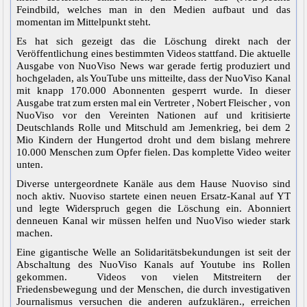
Feindbild, welches man in den Medien aufbaut und das
momentan im Mittelpunkt steht.
Es hat sich gezeigt das die Löschung direkt nach der
Veröffentlichung eines bestimmten Videos stattfand. Die aktuelle
Ausgabe von NuoViso News war gerade fertig produziert und
hochgeladen, als YouTube uns mitteilte, dass der NuoViso Kanal
mit knapp 170.000 Abonnenten gesperrt wurde. In dieser
Ausgabe trat zum ersten mal ein Vertreter , Nobert Fleischer , von
NuoViso vor den Vereinten Nationen auf und kritisierte
Deutschlands Rolle und Mitschuld am Jemenkrieg, bei dem 2
Mio Kindern der Hungertod droht und dem bislang mehrere
10.000 Menschen zum Opfer fielen. Das komplette Video weiter
unten.
Diverse untergeordnete Kanäle aus dem Hause Nuoviso sind
noch aktiv. Nuoviso startete einen neuen Ersatz-Kanal auf YT
und legte Widerspruch gegen die Löschung ein. Abonniert
denneuen Kanal wir müssen helfen und NuoViso wieder stark
machen.
Eine gigantische Welle an Solidaritätsbekundungen ist seit der
Abschaltung des NuoViso Kanals auf Youtube ins Rollen
gekommen. Videos von vielen Mitstreitern der
Friedensbewegung und der Menschen, die durch investigativen
Journalismus versuchen die anderen aufzuklären., erreichen