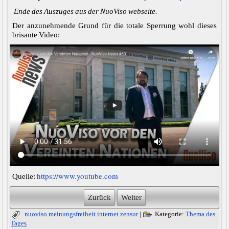
Ende des Auszuges aus der NuoViso webseite.
Der anzunehmende Grund für die totale Sperrung wohl dieses
brisante Video:
https://www.youtube.com
Quelle:
Zurück
Weiter
nuoviso
meinungsfreiheit
internet zensur
|
Kategorie:
Thema des
Tages