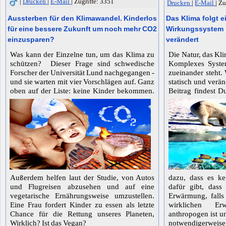
|
Drucken
|
E-Mail
|
Zugriffe: 3351
Drucken
|
E-Mail
|
Zu
Aussterben für den Klimawandel. Kinderlos
Das Klima folgt
für eine bessere Zukunft um noch mehr CO2
Wirkungssystem 
einzusparen?
verändert
Was kann der Einzelne tun, um das Klima zu
Die Natur, das Kli
schützen? Dieser Frage sind schwedische
Komplexes Syste
Forscher der Universität Lund nachgegangen -
zueinander steht.
und sie warten mit vier Vorschlägen auf. Ganz
statisch und verän
oben auf der Liste: keine Kinder bekommen.
Beitrag findest Du
Außerdem helfen laut der Studie, von Autos
dazu, dass es ke
und Flugreisen abzusehen und auf eine
dafür gibt, dass
vegetarische Ernährungsweise umzustellen.
Erwärmung, falls
Eine Frau fordert Kinder zu essen als letzte
wirklichen E
Chance für die Rettung unseres Planeten,
anthropogen ist un
Wirklich? Ist das Vegan?
notwendigerweise h