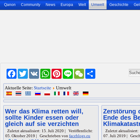
Qanon
Community
News
Europa
Welt
Umwelt
Geschichte
Gel
Facebook
Twitter
VK
WhatsApp
Pinterest
Line
WeChat
Share
Startseite
Aktuelle Seite:
Umwelt
Wer das Klima retten will,
Zerstörung 
sollte Kinder essen oder
Ende des Be
gleich auf sie verzichten
Klimakatast
Zuletzt aktualisiert: 15. Juli 2020
|
Veröffentlicht:
Zuletzt aktualisiert:
05. Oktober 2019
|
Geschrieben von
faceblogs eu
07. Juli 2019
|
Gesc