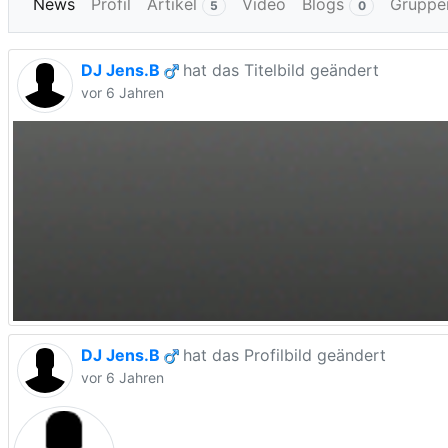
News
Profil
Artikel
Video
Blogs
Gruppe
5
0
DJ Jens.B
hat das Titelbild geändert
vor 6 Jahren
DJ Jens.B
hat das Profilbild geändert
vor 6 Jahren