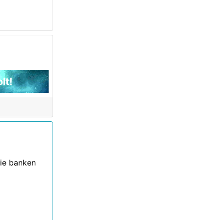
lt!
die banken