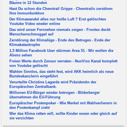
Bäume in 12 Stunden
Hast Du schon die Chemtrail Grippe - Chemtrails zerstören
Ihre Immunfunktion
Der Klimawandel alles nur heiße Luft ? Erst gelöschtes
Youtube Video wieder online
Das wird unser Fernsehen niemals zeigen - Frontex deckt
Menschenschmuggel auf
Zerstörung der Klimalüge - Ende des Betruges - Ende der
Klimakatastrophe
1,5 Million Facebook User stürmen Area 51 - Wir wollen die
Aliens sehen
Freien Werte durch Zensur verraten - NuoViso Kanal komplett
von Youtube gelöscht
Wahlen Sinnlos, das steht fest, wird AKK heimlich als neue
Bundeskanzlerin eingeführt
Verurteilte Christine Lagarde wird Präsidentin der
Europäischen Zentralbank.
Millionen EU-Bürger wieder betrogen - Bilderberger
übernehmen die EU-Führung
Europäischer Postenpoker - Wie Merkel mit Wahlverlierern in
den Postenkampf zieht
Wer das Klima retten will, sollte Kinder essen oder gleich auf
sie verzichten