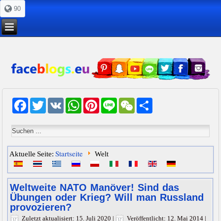
90
Facebook
Twitter
VK
WhatsApp
Pinterest
Line
WeChat
Share
Startseite
Aktuelle Seite:
Welt
Weltweite NATO Manöver! Sind das
Übungen oder Krieg? Will man Russland
provozieren?
Zuletzt aktualisiert: 15. Juli 2020
|
Veröffentlicht: 12. Mai 2014
|