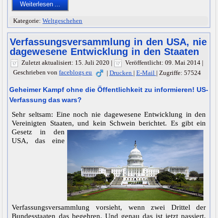
Weiterlesen ...
Kategorie:
Weltgeschehen
Verfassungsversammlung in den USA, nie
dagewesene Entwicklung in den Staaten
Zuletzt aktualisiert: 15. Juli 2020
|
Veröffentlicht: 09. Mai 2014
|
Geschrieben von
faceblogs eu
|
Drucken
|
E-Mail
|
Zugriffe: 57524
Geheimer Kampf ohne die Öffentlichkeit zu informieren! US-
Verfassung das wars?
Sehr seltsam: Eine noch nie dagewesene Entwicklung in den
Vereinigten Staaten, und kein Schwein berichtet.
Es gibt ein
Gesetz in den
USA, das eine
Verfassungsversammlung vorsieht, wenn zwei Drittel der
Bundesstaaten das begehren. Und genau das ist jetzt passiert.