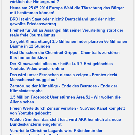
wirklich der Hintergrund ?
Heute am 25.05.2014 Europa Wahl die Täuschung das Bürger
mit bestimmen können!
BRD ist ein Staat oder nicht? Deutschland und der nicht
gewollte Friedensvertrag
Freiheit für Julian Assange! Mit seiner Verurteilung stirbt der
reale freie Journalismus
So geht Klimarettung! 1,5 Millionen Inder planzen 66 Millionen
Bäume in 12 Stunden
Hast Du schon die Chemtrail Grippe - Chemtrails zerstören
Ihre Immunfunktion
Der Klimawandel alles nur heiße Luft ? Erst gelöschtes
Youtube Video wieder online
Das wird unser Fernsehen niemals zeigen - Frontex deckt
Menschenschmuggel auf
Zerstörung der Klimalüge - Ende des Betruges - Ende der
Klimakatastrophe
1,5 Million Facebook User stürmen Area 51 - Wir wollen die
Aliens sehen
Freien Werte durch Zensur verraten - NuoViso Kanal komplett
von Youtube gelöscht
Wahlen Sinnlos, das steht fest, wird AKK heimlich als neue
Bundeskanzlerin eingeführt
Verurteilte Christine Lagarde wird Präsidentin der