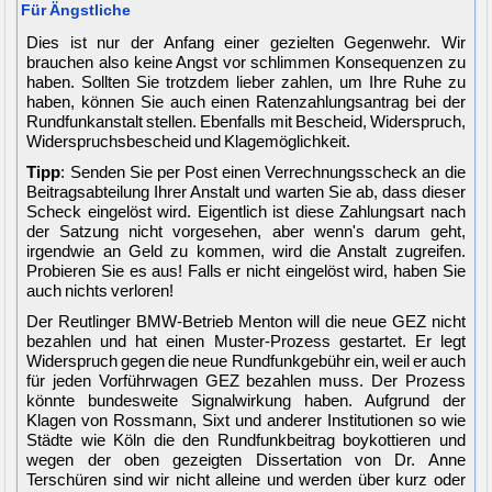
Für Ängstliche
Dies ist nur der Anfang einer gezielten Gegenwehr. Wir
brauchen also keine Angst vor schlimmen Konsequenzen zu
haben. Sollten Sie trotzdem lieber zahlen, um Ihre Ruhe zu
haben, können Sie auch einen Ratenzahlungsantrag bei der
Rundfunkanstalt stellen. Ebenfalls mit Bescheid, Widerspruch,
Widerspruchsbescheid und Klagemöglichkeit.
Tipp
: Senden Sie per Post einen Verrechnungsscheck an die
Beitragsabteilung Ihrer Anstalt und warten Sie ab, dass dieser
Scheck eingelöst wird. Eigentlich ist diese Zahlungsart nach
der Satzung nicht vorgesehen, aber wenn's darum geht,
irgendwie an Geld zu kommen, wird die Anstalt zugreifen.
Probieren Sie es aus! Falls er nicht eingelöst wird, haben Sie
auch nichts verloren!
Der Reutlinger BMW-Betrieb Menton will die neue GEZ nicht
bezahlen und hat einen Muster-Prozess gestartet. Er legt
Widerspruch gegen die neue Rundfunkgebühr ein, weil er auch
für jeden Vorführwagen GEZ bezahlen muss. Der Prozess
könnte bundesweite Signalwirkung haben. Aufgrund der
Klagen von Rossmann, Sixt und anderer Institutionen so wie
Städte wie Köln die den Rundfunkbeitrag boykottieren und
wegen der oben gezeigten Dissertation von Dr. Anne
Terschüren sind wir nicht alleine und werden über kurz oder