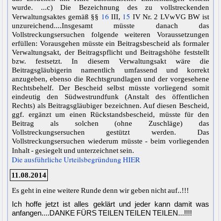
wurde. ...c) Die Bezeichnung des zu vollstreckenden
16
15
Verwaltungsaktes gemäß §§
III,
IV Nr. 2 LVwVG BW ist
unzureichend....Insgesamt müsste danach das
Vollstreckungsersuchen folgende weiteren Voraussetzungen
erfüllen: Vorausgehen müsste ein Beitragsbescheid als formaler
Verwaltungsakt, der Beitragspflicht und Beitragshöhe feststellt
bzw. festsetzt. In diesem Verwaltungsakt wäre die
Beitragsgläubigerin namentlich umfassend und korrekt
anzugeben, ebenso die Rechtsgrundlagen und der vorgesehene
Rechtsbehelf. Der Bescheid selbst müsste vorliegend somit
eindeutig den Südwestrundfunk (Anstalt des öffentlichen
Rechts) als Beitragsgläubiger bezeichnen. Auf diesen Bescheid,
ggf. ergänzt um einen Rückstandsbescheid, müsste für den
Beitrag als solchen (ohne Zuschläge) das
Vollstreckungsersuchen gestützt werden. Das
Vollstreckungsersuchen wiederum müsste - beim vorliegenden
Inhalt - gesiegelt und unterzeichnet sein.
Die ausführliche Urteilsbegründung HIER
11.08.2014
Es geht in eine weitere Runde denn wir geben nicht auf..!!!
Ich hoffe jetzt ist alles geklärt und jeder kann damit was
anfangen....DANKE FÜRS TEILEN TEILEN TEILEN...!!!!