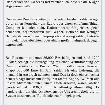
Richter viel ab." Da sei es fast verständlich, dass sie die Klagen
abgewiesen hätten.
Den neuen Rundfunkbeitrag muss jeder Haushalt zahlen – egal
ob er einen Fernseher, ein Radio oder einen empfangsfähigen
Computer hat oder nicht. Dadurch werde Ungleiches gleich
behandelt, argumentieren die Gegner. Betriebe mit wenigen
Betriebsstätten würden unterproportional wenig zahlen, Betriebe
mit vielen Betriebsstätten oder einem großen Fuhrpark dagegen
extrem viel.
Bei Rossmann mit rund 26.000 Beschäftigten und rund 1700
Filialen schlägt die Neuregelung mit einer Verfünffachung des
Rundfunkbeitrags zu Buche. "Warum sollte unser Konzern
knapp 300.000 Euro im Jahr zahlen für eine Leistung, die
niemand in Anspruch nehmen kann? Das ist doch ein schlechter
Scherz", sagt Rossmann-Hausjurist Stefan Kappe. "Würden alle
unsere Mitarbeiter unter einem Dach arbeiten, wären jährlich
gerade einmal 38.836,80 Euro Rundfunkgebühren fällig." Es
handele sich um eine schwerwiegende Ungerechtigkeit, die im
System dieser neuen "Rundfunksteuer" angelegt sei.