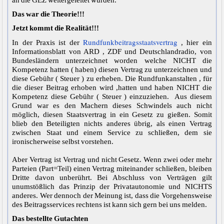
Das war die Theorie!!!
Jetzt kommt die Realität!!!
Rundfunkbeitragsstaatsvertrag
In der Praxis ist der
, hier ein
Informationsblatt von ARD , ZDF und Deutschlandradio, von
Bundesländern unterzeichnet worden welche NICHT die
Kompetenz hatten ( haben) diesen Vertrag zu unterzeichnen und
diese Gebühr ( Steuer ) zu erheben. Die Rundfunkanstalten , für
die dieser Beitrag erhoben wird ,hatten und haben NICHT die
Kompetenz diese Gebühr ( Steuer ) einzuziehen. Aus diesem
Grund war es den Machern dieses Schwindels auch nicht
möglich, diesen Staatsvertrag in ein Gesetz zu gießen. Somit
blieb den Beteiligten nichts anderes übrig, als einen Vertrag
zwischen Staat und einem Service zu schließen, dem sie
ironischerweise selbst vorstehen.
Aber Vertrag ist Vertrag und nicht Gesetz. Wenn zwei oder mehr
Parteien (Part=Teil) einen Vertrag miteinander schließen, bleiben
Dritte davon unberührt. Bei Abschluss von Verträgen gilt
unumstößlich das Prinzip der Privatautonomie und NICHTS
anderes. Wer dennoch der Meinung ist, dass die Vorgehensweise
des Beitragsservices rechtens ist kann sich gern bei uns melden.
Das bestellte Gutachten