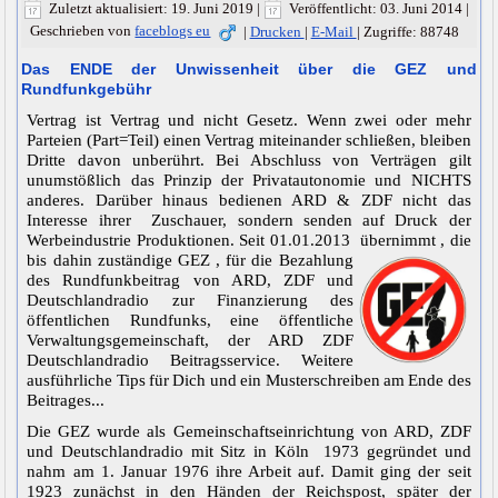
Zuletzt aktualisiert: 19. Juni 2019
|
Veröffentlicht: 03. Juni 2014
|
Geschrieben von
faceblogs eu
|
Drucken
|
E-Mail
|
Zugriffe: 88748
Das ENDE der Unwissenheit über die GEZ und
Rundfunkgebühr
Vertrag ist Vertrag und nicht Gesetz. Wenn zwei oder mehr
Parteien (Part=Teil) einen Vertrag miteinander schließen, bleiben
Dritte davon unberührt. Bei Abschluss von Verträgen gilt
unumstößlich das Prinzip der Privatautonomie und NICHTS
anderes. Darüber hinaus bedienen ARD & ZDF nicht das
Interesse ihrer Zuschauer, sondern senden auf Druck der
Werbeindustrie Produktionen. Seit 01.01.2013 übernimmt , die
bis dahin zuständige GEZ , für die
Bezahlung
des Rundfunkbeitrag von ARD, ZDF und
Deutschlandradio zur Finanzierung des
öffentlichen Rundfunks, eine öffentliche
Verwaltungsgemeinschaft, der ARD ZDF
Deutschlandradio Beitragsservice. Weitere
ausführliche Tips für Dich und ein Musterschreiben am Ende des
Beitrages...
Die GEZ wurde als Gemeinschaftseinrichtung von ARD, ZDF
und Deutschlandradio mit Sitz in Köln 1973 gegründet und
nahm am 1. Januar 1976 ihre Arbeit auf. Damit ging der seit
1923 zunächst in den Händen der Reichspost, später der