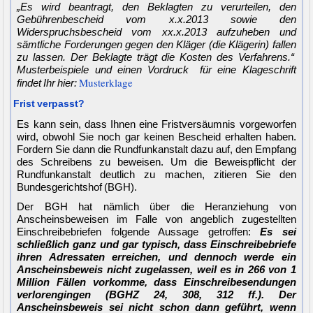
„Es wird beantragt, den Beklagten zu verurteilen, den
Gebührenbescheid vom x.x.2013 sowie den
Widerspruchsbescheid vom xx.x.2013 aufzuheben und
sämtliche Forderungen gegen den Kläger (die Klägerin) fallen
zu lassen. Der Beklagte trägt die Kosten des Verfahrens.“
Musterbeispiele und einen Vordruck für eine Klageschrift
Musterklage
findet Ihr hier:
Frist verpasst?
Es kann sein, dass Ihnen eine Fristversäumnis vorgeworfen
wird, obwohl Sie noch gar keinen Bescheid erhalten haben.
Fordern Sie dann die Rundfunkanstalt dazu auf, den Empfang
des Schreibens zu beweisen. Um die Beweispflicht der
Rundfunkanstalt deutlich zu machen, zitieren Sie den
Bundesgerichtshof (BGH).
Der BGH hat nämlich über die Heranziehung von
Anscheinsbeweisen im Falle von angeblich zugestellten
Einschreibebriefen folgende Aussage getroffen:
Es sei
schließlich ganz und gar typisch, dass Einschreibebriefe
ihren Adressaten erreichen, und dennoch werde ein
Anscheinsbeweis nicht zugelassen, weil es in 266 von 1
Million Fällen vorkomme, dass Einschreibesendungen
verlorengingen (BGHZ 24, 308, 312 ff.). Der
Anscheinsbeweis sei nicht schon dann geführt, wenn