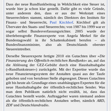
Dass der neue Rundfunkbeitrag in Wirklichkeit eine Steuer ist,
wurde hier ja schon klar gestellt. Dafür gibt es viele Gründe,
unter anderem den, dass er aus der Werkstatt eines
Steuerrechtlers stammt, nämlich des Direktors des Instituts für
Paul Kirchhof
Finanz- und Steuerrecht,
. Kirchhof gilt als
Übervater des Staats- und Steuerrechts; von 1987 bis 1999 war er
sogar selbst Bundesverfassungsrichter. 2005 wurde der
überlebensgroße Finanzexperte von Angela Merkel für die
Bundestagswahl in ihr Schattenkabinett berufen – als
Bundesfinanzminister, also als Deutschlands oberster
Steuereintreiber.
Derselbe Steuerexperte fertigte 2010 ein Gutachten über »
Die
Finanzierung des Öffentlich-rechtlichen Rundfunks
« an, auf das
die Ablösung der GEZ-Gebühr durch eine Haushaltsabgabe
(»Rundfunksteuer«) zurückgeht. Mit der Expertise wurde das
neue Finanzierungssystem der Anstalten quasi aus der Taufe
gehoben und von berufener Stelle abgesegnet. Dieses Gutachten
gilt bis heute als Grundlage eines unabhängigen Experten für die
neue Haushaltsabgabe der öffentlich-rechtlichen Sender. Was
man dem Publikum natürlich nicht erzählt, ist, dass das
Gutachten bestellt wurde. Auftraggeber waren niemand andere
als die öffentlich-rechtlichen Anstalten selber, nämlich
ARD
,
ZDF
und
Deutschlandradio
.