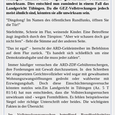
unwirksam. Dies entschied nun zumindest in einem Fall das
Landgericht Tübingen. Da die GEZ-Vollstreckungen jedoch
meist ähnlich sind, könnten sie alle unwirksam sein.
"Dingdong! Im Namen des öffentlichen Rundfunks, öffnen Sie
die Tür!"
Stiefeltritte, Schreie im Flur, weinende Kinder. Eine Betroffene
äugt ängstlich durch den Türspion: "Aber wir schauen doch gar
nicht fern" - fleht die Stimme auf der anderen Seite.
"Das ist egal" - herrscht der ARD-Geldeintreiber im Befehlston
auf dem Flur zurück. "Es handelt sich schließlich um eine
Demokratieabgabe und die muss jeder zahlen".
Immer häufiger versuchen die ARD-ZDF-Gebührenschergen,
ihre Forderungen mit Gewalt durchzusetzen. In den Schreiben
der eingesetzten Gerichtsvollzieher wird sogar mit gewaltsamen
Wohnungszwangsöffnungen gedroht oder wahlweise mit
Erzwingungshaft. Doch diese Einschüchterungsversuche
könnten nutzlos sein.Ein Landgericht in Tübingen (Az. 5 T
81/14) hat nun entschieden, dass die Vollstreckungsersuchen
unwirksam sind - wegen Formfelhlern. Es fehlen beispielsweise
Siegel oder richtige Unterschrift oder beides. Die wichtigsten
Fakten in der Übersicht:
Im Vollstreckungsersuchen betreffend Rundfunkbeiträge