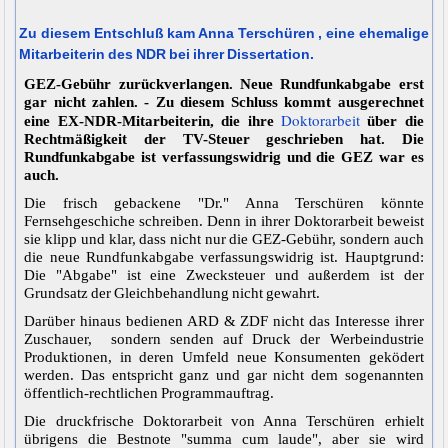
Zu diesem Entschluß kam Anna Terschüren , eine ehemalige
Mitarbeiterin des NDR bei ihrer Dissertation.
GEZ-Gebühr zurückverlangen. Neue Rundfunkabgabe erst
gar nicht zahlen. - Zu diesem Schluss kommt ausgerechnet
Doktorarbeit
eine EX-NDR-Mitarbeiterin, die ihre
über die
Rechtmäßigkeit der TV-Steuer geschrieben hat. Die
Rundfunkabgabe ist verfassungswidrig und die GEZ war es
auch.
Die frisch gebackene "Dr." Anna Terschüren könnte
Fernsehgeschiche schreiben. Denn in ihrer Doktorarbeit beweist
sie klipp und klar, dass nicht nur die GEZ-Gebühr, sondern auch
die neue Rundfunkabgabe verfassungswidrig ist. Hauptgrund:
Die "Abgabe" ist eine Zwecksteuer und außerdem ist der
Grundsatz der Gleichbehandlung nicht gewahrt.
Darüber hinaus bedienen ARD & ZDF nicht das Interesse ihrer
Zuschauer, sondern senden auf Druck der Werbeindustrie
Produktionen, in deren Umfeld neue Konsumenten geködert
werden. Das entspricht ganz und gar nicht dem sogenannten
öffentlich-rechtlichen Programmauftrag.
Die druckfrische Doktorarbeit von Anna Terschüren erhielt
übrigens die Bestnote "summa cum laude", aber sie wird