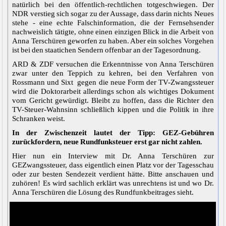
natürlich bei den öffentlich-rechtlichen totgeschwiegen. Der
NDR verstieg sich sogar zu der Aussage, dass darin nichts Neues
stehe - eine echte Falschinformation, die der Fernsehsender
nachweislich tätigte, ohne einen einzigen Blick in die Arbeit von
Anna Terschüren geworfen zu haben. Aber ein solches Vorgehen
ist bei den staatichen Sendern offenbar an der Tagesordnung.
ARD & ZDF versuchen die Erkenntnisse von Anna Terschüren
zwar unter den Teppich zu kehren, bei den Verfahren von
Rossmann und Sixt gegen die neue Form der TV-Zwangssteuer
wird die Doktorarbeit allerdings schon als wichtiges Dokument
vom Gericht gewürdigt. Bleibt zu hoffen, dass die Richter den
TV-Steuer-Wahnsinn schließlich kippen und die Politik in ihre
Schranken weist.
In der Zwischenzeit lautet der Tipp: GEZ-Gebühren
zurückfordern, neue Rundfunksteuer erst gar nicht zahlen.
Hier nun ein Interview mit Dr. Anna Terschüren zur
GEZwangssteuer, dass eigentlich einen Platz vor der Tagesschau
oder zur besten Sendezeit verdient hätte. Bitte anschauen und
zuhören! Es wird sachlich erklärt was unrechtens ist und wo Dr.
Anna Terschüren die Lösung des Rundfunkbeitrages sieht.