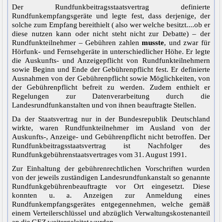
Der Rundfunkbeitragsstaatsvertrag definierte
Rundfunkempfangsgeräte und legte fest, dass derjenige, der
solche zum Empfang bereithielt ( also wer welche besitzt....ob er
diese nutzen kann oder nicht steht nicht zur Debatte) – der
Rundfunkteilnehmer – Gebühren zahlen
musste
, und zwar für
Hörfunk- und Fernsehgeräte in unterschiedlicher Höhe. Er legte
die Auskunfts- und Anzeigepflicht von Rundfunkteilnehmern
sowie Beginn und Ende der Gebührenpflicht fest. Er definierte
Ausnahmen von der Gebührenpflicht sowie Möglichkeiten, von
der Gebührenpflicht befreit zu werden. Zudem enthielt er
Regelungen zur Datenverarbeitung durch die
Landesrundfunkanstalten und von ihnen beauftragte Stellen.
Da der Staatsvertrag nur in der Bundesrepublik Deutschland
wirkte, waren Rundfunkteilnehmer im Ausland von der
Auskunfts-, Anzeige- und Gebührenpflicht nicht betroffen. Der
Rundfunkbeitragsstaatsvertrag ist Nachfolger des
Rundfunkgebührenstaatsvertrages vom 31. August 1991.
Zur Einhaltung der gebührenrechtlichen Vorschriften wurden
von der jeweils zuständigen Landesrundfunkanstalt so genannte
Rundfunkgebührenbeauftragte vor Ort eingesetzt. Diese
konnten u. a. Anzeigen zur Anmeldung eines
Rundfunkempfangsgerätes entgegennehmen, welche gemäß
einem Verteilerschlüssel und abzüglich Verwaltungskostenanteil
an die GEZ weitergeleitet wurden.