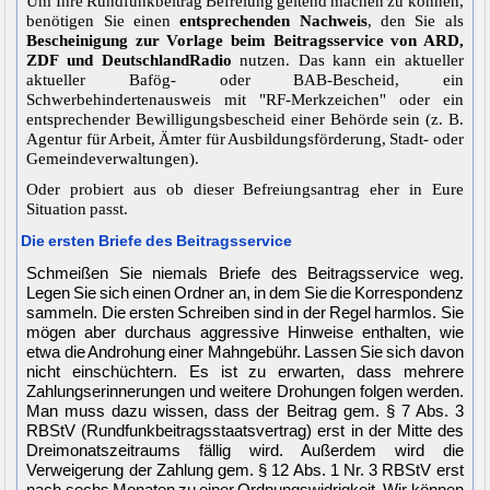
Um Ihre Rundfunkbeitrag Befreiung geltend machen zu können,
benötigen Sie einen
entsprechenden Nachweis
, den Sie als
Bescheinigung zur Vorlage beim Beitragsservice von ARD,
ZDF und DeutschlandRadio
nutzen. Das kann ein aktueller
aktueller Bafög- oder BAB-Bescheid, ein
Schwerbehindertenausweis mit "RF-Merkzeichen" oder ein
entsprechender Bewilligungsbescheid einer Behörde sein (z. B.
Agentur für Arbeit, Ämter für Ausbildungsförderung, Stadt- oder
Gemeindeverwaltungen).
Oder probiert aus ob dieser Befreiungsantrag eher in Eure
Situation passt.
Die ersten Briefe des Beitragsservice
Schmeißen Sie niemals Briefe des Beitragsservice weg.
Legen Sie sich einen Ordner an, in dem Sie die Korrespondenz
sammeln. Die ersten Schreiben sind in der Regel harmlos. Sie
mögen aber durchaus aggressive Hinweise enthalten, wie
etwa die Androhung einer Mahngebühr. Lassen Sie sich davon
nicht einschüchtern. Es ist zu erwarten, dass mehrere
Zahlungserinnerungen und weitere Drohungen folgen werden.
Man muss dazu wissen, dass der Beitrag gem. § 7 Abs. 3
RBStV (Rundfunkbeitragsstaatsvertrag) erst in der Mitte des
Dreimonatszeitraums fällig wird. Außerdem wird die
Verweigerung der Zahlung gem. § 12 Abs. 1 Nr. 3 RBStV erst
nach sechs Monaten zu einer Ordnungswidrigkeit. Wir können