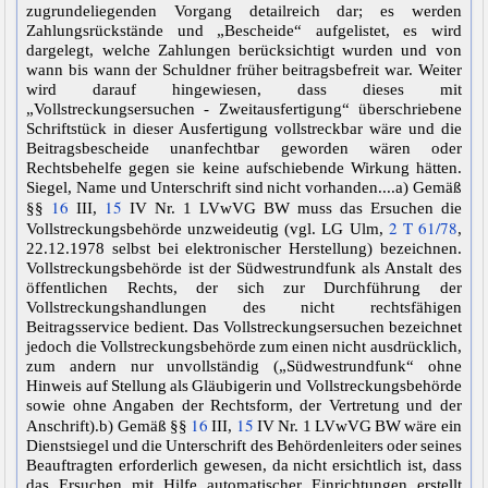
zugrundeliegenden Vorgang detailreich dar; es werden
Zahlungsrückstände und „Bescheide“ aufgelistet, es wird
dargelegt, welche Zahlungen berücksichtigt wurden und von
wann bis wann der Schuldner früher beitragsbefreit war. Weiter
wird darauf hingewiesen, dass dieses mit
„Vollstreckungsersuchen - Zweitausfertigung“ überschriebene
Schriftstück in dieser Ausfertigung vollstreckbar wäre und die
Beitragsbescheide unanfechtbar geworden wären oder
Rechtsbehelfe gegen sie keine aufschiebende Wirkung hätten.
Siegel, Name und Unterschrift sind nicht vorhanden....a) Gemäß
16
15
§§
III,
IV Nr. 1 LVwVG BW muss das Ersuchen die
2 T 61/78
Vollstreckungsbehörde unzweideutig (vgl. LG Ulm,
,
22.12.1978 selbst bei elektronischer Herstellung) bezeichnen.
Vollstreckungsbehörde ist der Südwestrundfunk als Anstalt des
öffentlichen Rechts, der sich zur Durchführung der
Vollstreckungshandlungen des nicht rechtsfähigen
Beitragsservice bedient. Das Vollstreckungsersuchen bezeichnet
jedoch die Vollstreckungsbehörde zum einen nicht ausdrücklich,
zum andern nur unvollständig („Südwestrundfunk“ ohne
Hinweis auf Stellung als Gläubigerin und Vollstreckungsbehörde
sowie ohne Angaben der Rechtsform, der Vertretung und der
16
15
Anschrift).b) Gemäß §§
III,
IV Nr. 1 LVwVG BW wäre ein
Dienstsiegel und die Unterschrift des Behördenleiters oder seines
Beauftragten erforderlich gewesen, da nicht ersichtlich ist, dass
das Ersuchen mit Hilfe automatischer Einrichtungen erstellt