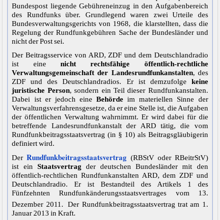
Bundespost liegende Gebühreneinzug in den Aufgabenbereich
des Rundfunks über. Grundlegend waren zwei Urteile des
Bundesverwaltungsgerichts von 1968, die klarstellten, dass die
Regelung der Rundfunkgebühren Sache der
Bundesländer
und
nicht der Post sei.
Der Beitragsservice von ARD, ZDF und dem Deutschlandradio
ist eine
nicht rechtsfähige öffentlich-rechtliche
Verwaltungsgemeinschaft der Landesrundfunkanstalten
, des
ZDF und des Deutschlandradios. Er ist demzufolge
keine
juristische Person
, sondern ein Teil dieser Rundfunkanstalten.
Dabei ist er jedoch eine
Behörde
im materiellen Sinne der
Verwaltungsverfahrensgesetze, da er eine Stelle ist, die Aufgaben
der öffentlichen Verwaltung wahrnimmt. Er wird dabei für die
betreffende Landesrundfunkanstalt der ARD tätig, die vom
Rundfunkbeitragsstaatsvertrag (in § 10) als Beitragsgläubigerin
definiert wird.
Rundfunkbeitragsstaatsvertrag
Der
(RBStV oder RBeitrStV)
ist ein
Staatsvertrag
der deutschen Bundesländer mit den
öffentlich-rechtlichen Rundfunkanstalten ARD, dem ZDF und
Deutschlandradio. Er ist Bestandteil des Artikels 1 des
Fünfzehnten Rundfunkänderungsstaatsvertrages vom 13.
Dezember 2011.
Der Rundfunkbeitragsstaatsvertrag trat am 1.
Januar 2013 in Kraft.