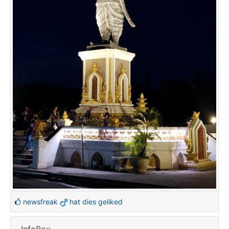
newsfreak
hat dies geliked
InfoBox