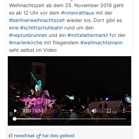
Weihnachtszeit ab dem 25. November 2019 geht
es ab 12 Uhr vor dem
#rotenrathaus
mit der
#berlinerweihnachtszeit
wieder los. Dort gibt es
eine
#schlittschuhbahn
rund um den
#neptunbrunnen
und ein
#mittelaltermarkt
for der
#marienkirche
mit fliegendem
#weihnachtsmann
seht selbst im Video
newsfreak
hat dies geliked