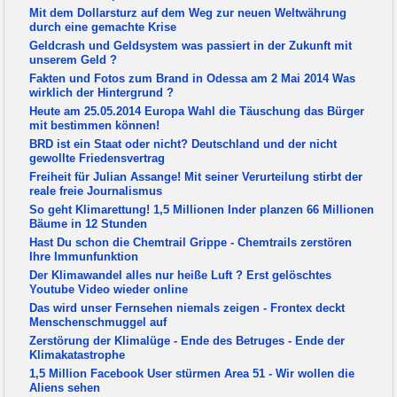
Mit dem Dollarsturz auf dem Weg zur neuen Weltwährung
durch eine gemachte Krise
Geldcrash und Geldsystem was passiert in der Zukunft mit
unserem Geld ?
Fakten und Fotos zum Brand in Odessa am 2 Mai 2014 Was
wirklich der Hintergrund ?
Heute am 25.05.2014 Europa Wahl die Täuschung das Bürger
mit bestimmen können!
BRD ist ein Staat oder nicht? Deutschland und der nicht
gewollte Friedensvertrag
Freiheit für Julian Assange! Mit seiner Verurteilung stirbt der
reale freie Journalismus
So geht Klimarettung! 1,5 Millionen Inder planzen 66 Millionen
Bäume in 12 Stunden
Hast Du schon die Chemtrail Grippe - Chemtrails zerstören
Ihre Immunfunktion
Der Klimawandel alles nur heiße Luft ? Erst gelöschtes
Youtube Video wieder online
Das wird unser Fernsehen niemals zeigen - Frontex deckt
Menschenschmuggel auf
Zerstörung der Klimalüge - Ende des Betruges - Ende der
Klimakatastrophe
1,5 Million Facebook User stürmen Area 51 - Wir wollen die
Aliens sehen